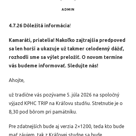
ADMIN
4.7.26 Dôležitá informácia
!
Kamaráti, priatelia! Nakoľko zajtrajšia predpoved
sa len horší a ukazuje už takmer celodenný dážď,
rozhodli sme sa výlet preložiť. O novom termíne
vás budeme informovať. Sledujte nás!
Ahojte,
už tradične vás pozývame 5. júla 2026 na spoločný
výjazd KPHC TRIP na Kráľovu studňu. Stretnutie je o
8,30 pod bôrom pri pamätníku.
Pre zdatnejších bude aj verzia 2×1200, teda kto bude
mať záujem, tak z Kráľovej studne sa bude