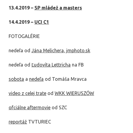
13.4.2019 –
SP mládež a masters
14.4.2019 –
UCI C1
FOTOGALÉRIE
nedeľa od
Jána Melichera, jmphoto.sk
nedeľa od
Ľudovíta Lettricha
na FB
sobota
a
nedeľa
od Tomáša Mravca
video z celej trate
od
WKK WIERUSZÓW
ofciálne aftermovie
od SZC
reportáž
TVTURIEC