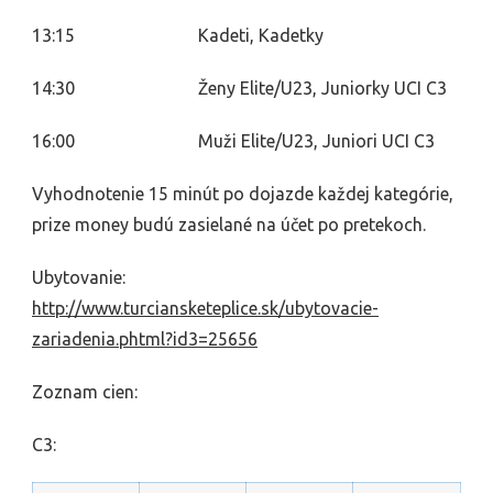
13:15 Kadeti, Kadetky
14:30 Ženy Elite/U23, Juniorky UCI C3
16:00 Muži Elite/U23, Juniori UCI C3
Vyhodnotenie 15 minút po dojazde každej kategórie,
prize money budú zasielané na účet po pretekoch.
Ubytovanie:
http://www.turciansketeplice.sk/ubytovacie-
zariadenia.phtml?id3=25656
Zoznam cien:
C3: