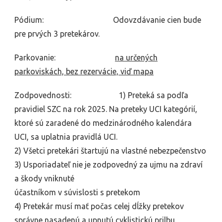
Pódium: Odovzdávanie cien bude
pre prvých 3 pretekárov.
Parkovanie:
na určených
parkoviskách, bez rezervácie, viď mapa
Zodpovednosti: 1) Preteká sa podľa
pravidiel SZC na rok 2025. Na preteky UCI kategórií,
ktoré sú zaradené do medzinárodného kalendára
UCI, sa uplatnia pravidlá UCI.
2) Všetci pretekári štartujú na vlastné nebezpečenstvo
3) Usporiadateľ nie je zodpovedný za ujmu na zdraví
a škody vniknuté
účastníkom v súvislosti s pretekom
4) Pretekár musí mať počas celej dĺžky pretekov
správne nasadenú a upnutú cyklistickú prilbu