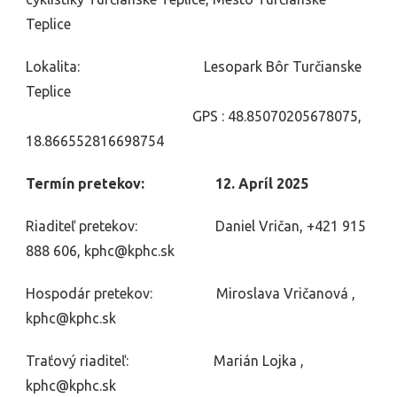
Teplice
Lokalita: Lesopark Bôr Turčianske
Teplice
GPS : 48.85070205678075,
18.866552816698754
Termín pretekov: 12. Apríl 2025
Riaditeľ pretekov: Daniel Vričan, +421 915
888 606, kphc@kphc.sk
Hospodár pretekov: Miroslava Vričanová ,
kphc@kphc.sk
Traťový riaditeľ: Marián Lojka ,
kphc@kphc.sk