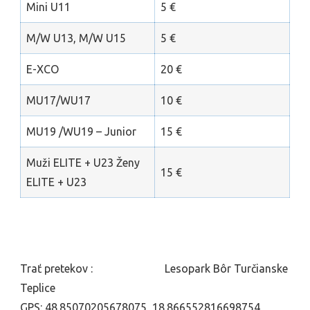
Mini U11
5 €
M/W U13, M/W U15
5 €
E-XCO
20 €
MU17/WU17
10 €
MU19 /WU19 – Junior
15 €
Muži ELITE + U23 Ženy
15 €
ELITE + U23
Trať pretekov : Lesopark Bôr Turčianske
Teplice
GPS: 48.85070205678075, 18.866552816698754