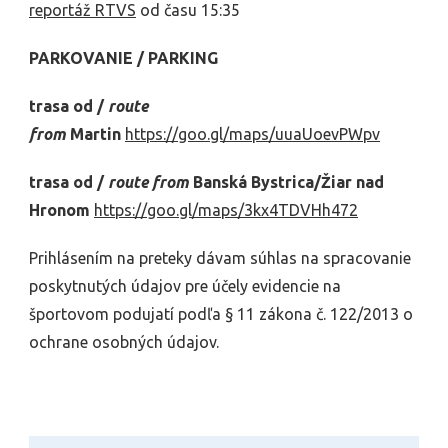
reportáž RTVS
od času 15:35
PARKOVANIE / PARKING
trasa od /
route
from
Martin
https://goo.gl/maps/uuaUoevPWpv
trasa od /
route from
Banská Bystrica/Žiar nad
Hronom
https://goo.gl/maps/3kx4TDVHh472
Prihlásením na preteky dávam súhlas na spracovanie
poskytnutých údajov pre účely evidencie na
športovom podujatí podľa § 11 zákona č. 122/2013 o
ochrane osobných údajov.