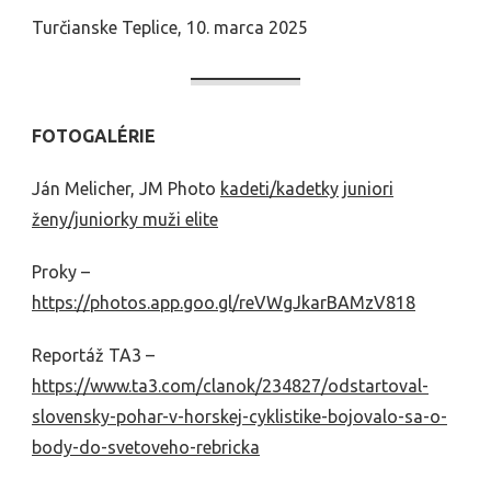
Turčianske Teplice, 10. marca 2025
FOTOGALÉRIE
Ján Melicher, JM Photo
kadeti/kadetky
juniori
ženy/juniorky
muži elite
Proky –
https://photos.app.goo.gl/reVWgJkarBAMzV818
Reportáž TA3 –
https://www.ta3.com/clanok/234827/odstartoval-
slovensky-pohar-v-horskej-cyklistike-bojovalo-sa-o-
body-do-svetoveho-rebricka