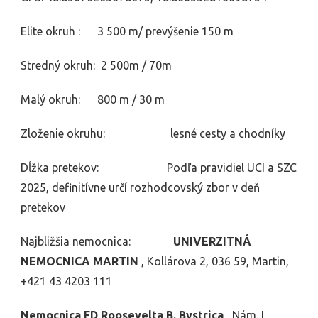
Elite okruh : 3 500 m/ prevýšenie 150 m
Stredný okruh: 2 500m / 70m
Malý okruh: 800 m / 30 m
Zloženie okruhu: lesné cesty a chodníky
Dĺžka pretekov: Podľa pravidiel UCI a SZC
2025, definitívne určí rozhodcovský zbor v deň
pretekov
Najbližšia nemocnica:
UNIVERZITNÁ
NEMOCNICA MARTIN
, Kollárova 2, 036 59, Martin,
+421 43 4203 111
Nemocnica FD Roosevelta B. Bystrica
, Nám. L.