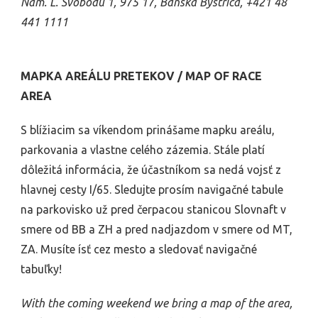
Nám. L. Svobodu 1, 975 17, Banská Bystrica, +421 48
441 1111
MAPKA AREÁLU PRETEKOV / MAP OF RACE
AREA
S blížiacim sa víkendom prinášame mapku areálu,
parkovania a vlastne celého zázemia. Stále platí
dôležitá informácia, že účastníkom sa nedá vojsť z
hlavnej cesty I/65. Sledujte prosím navigačné tabule
na parkovisko už pred čerpacou stanicou Slovnaft v
smere od BB a ZH a pred nadjazdom v smere od MT,
ZA. Musíte ísť cez mesto a sledovať navigačné
tabuľky!
With the coming weekend we bring a map of the area,