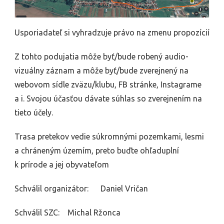
Usporiadateľ si vyhradzuje právo na zmenu propozícií
Z tohto podujatia môže byť/bude robený audio-
vizuálny záznam a môže byť/bude zverejnený na
webovom sídle zväzu/klubu, FB stránke, Instagrame
a i. Svojou účasťou dávate súhlas so zverejnením na
tieto účely.
Trasa pretekov vedie súkromnými pozemkami, lesmi
a chráneným územím, preto buďte ohľaduplní
k prírode a jej obyvateľom
Schválil organizátor: Daniel Vričan
Schválil SZC: Michal Ržonca