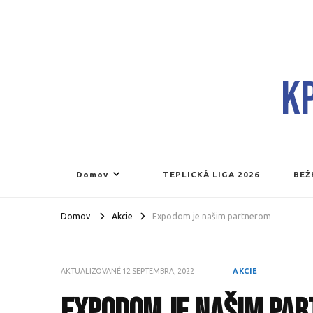
K
Domov
TEPLICKÁ LIGA 2026
BEŽ
Domov
Akcie
Expodom je našim partnerom
AKTUALIZOVANÉ
12 SEPTEMBRA, 2022
AKCIE
Expodom je našim pa