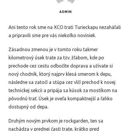
ADMIN
Ani tento rok sme na XCO trati Turieckapu nezaháľali
a pripravili sme pre vás niekoľko noviniek.
Zásadnou zmenou je v tomto roku takmer
kilometrový úsek trate za tzv. žľabom, kde po
prechode cez cestu odbočíte doprava a užívate si
nový chodník, ktorý najprv klesá smerom k depu,
následne sa zatočí a stúpa cez vlčí prechod k novej
technickej sekcii a pripája sa kúsok za mostíkom na
pôvodnú trať. Úsek je oveľa kompaktnejší a ľahko
dostupný od depa.
Druhým novým prvkom je rockgarden, ten sa
nachádza v prednej časti trate, krátko pred