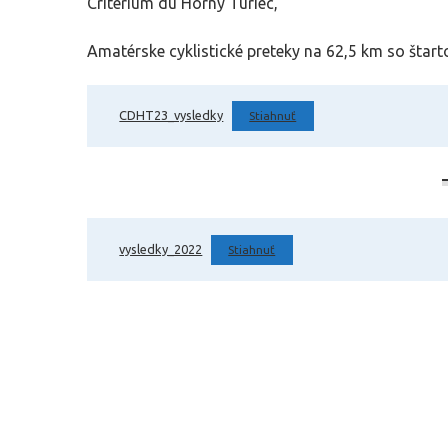
Criterium du Horný Turiec,
Amatérske cyklistické preteky na 62,5 km so štar
CDHT23_vysledky
Stiahnuť
vysledky_2022
Stiahnuť